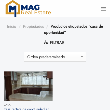
Saltar
al
contenido
Inicio
/
Propiedades
/
Productos etiquetados “casa de
oportunidad”
FILTRAR
CASA
Casa rentera de oportunidad en