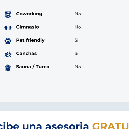
No
Coworking
No
Gimnasio
Si
Pet friendly
Si
Canchas
No
Sauna / Turco
cibe una asesoria
GRATU