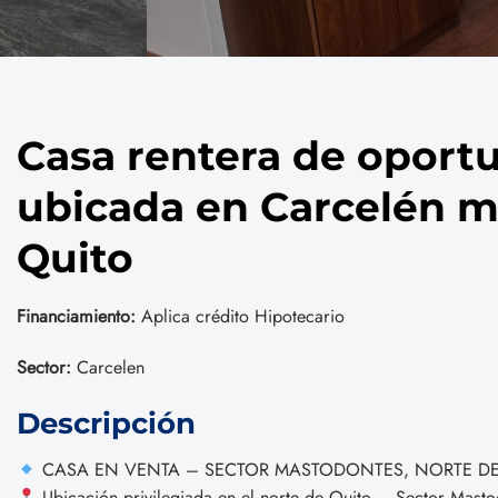
Casa rentera de oport
ubicada en Carcelén m
Quito
Financiamiento:
Aplica crédito Hipotecario
Sector:
Carcelen
Descripción
CASA EN VENTA – SECTOR MASTODONTES, NORTE D
Ubicación privilegiada en el norte de Quito – Sector Mast