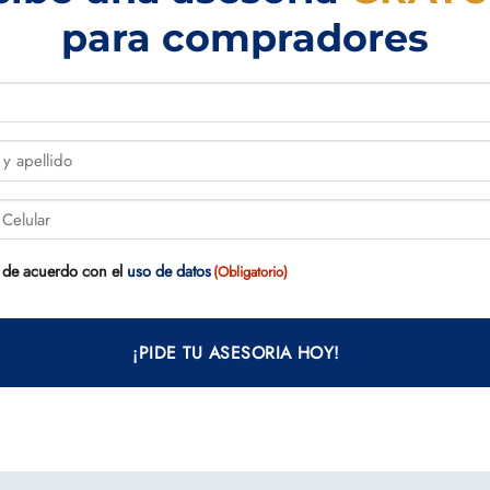
para compradores
o)
o)
o)
AS
 de acuerdo con el
uso de datos
(Obligatorio)
RIO)