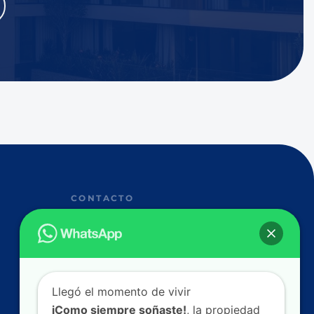
CONTACTO
+593 96 230 8860
info@magrealestate.ec
Av. Naciones Unidas & Av. Río Amazonas,
170135 Quito, Ecuador.
Llegó el momento de vivir
iComo siempre soñaste!
, la propiedad