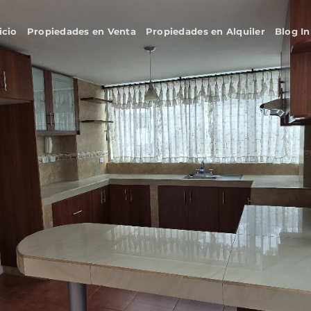
icio
Propiedades en Venta
Propiedades en Alquiler
Blog In