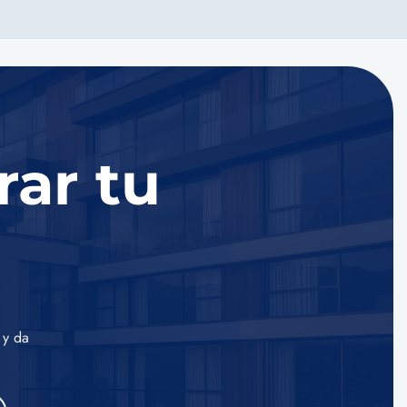
rar tu
 y da