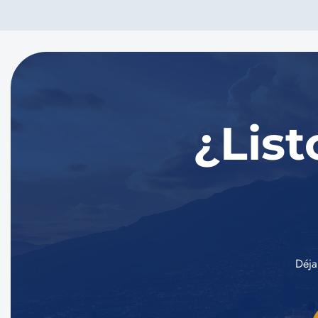
¿List
Déja