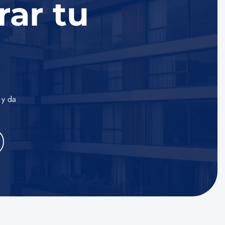
rar tu
 y da