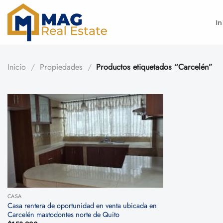
Saltar
al
In
contenido
Inicio
/
Propiedades
/
Productos etiquetados “Carcelén”
CASA
Casa rentera de oportunidad en venta ubicada en
Carcelén mastodontes norte de Quito