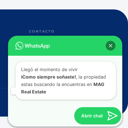
CONTACTO
+593 96 230 8860
info@magrealestate.ec
Av. Naciones Unidas & Av. Río Amazonas,
170135 Quito, Ecuador.
Llegó el momento de vivir
iComo siempre soñaste!
, la propiedad
estas buscando la encuentras en
MAG
Real Estate
Política de Privacidad Términos y Condiciones
Abrir chat