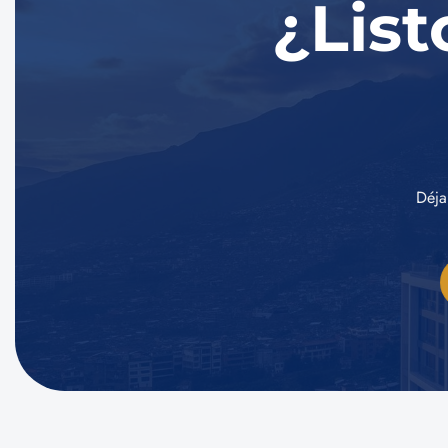
¿List
Déja