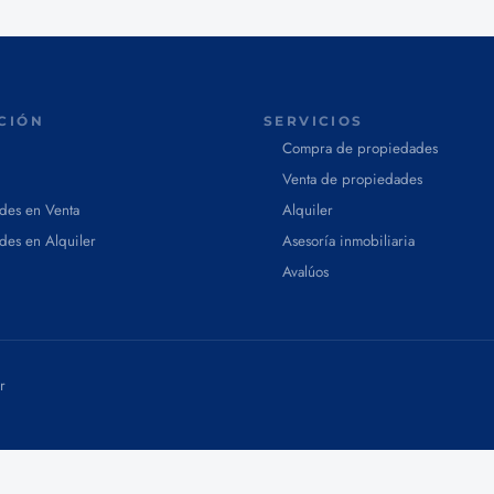
CIÓN
SERVICIOS
Compra de propiedades
Venta de propiedades
des en Venta
Alquiler
des en Alquiler
Asesoría inmobiliaria
Avalúos
r