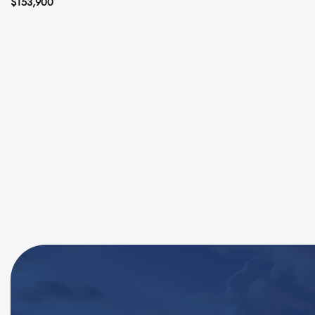
$
153,900