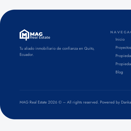
NAVEGA
Inicio
Proyectos
Tu aliado inmobiliario de confianza en Quito,
Ecuador.
Propieda
Propieda
Blog
MAG Real Estate
2026 © – All rights reserved. Powered by
Danka