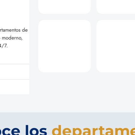
artamentos de
ño moderno,
4/7.
ce los
departam