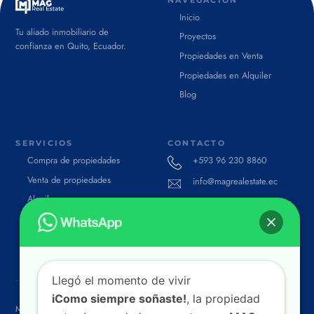
NAVEGACIÓN
Inicio
Tu aliado inmobiliario de
Proyectos
confianza en Quito, Ecuador.
Propiedades en Venta
Propiedades en Alquiler
Blog
SERVICIOS
CONTACTO
Compra de propiedades
+593 96 230 8860
Venta de propiedades
info@magrealestate.ec
Alquiler
Av. Naciones Unidas & Av.
Río Amazonas, 170135
Asesoría inmobiliaria
Quito, Ecuador.
Avalúos
Llegó el momento de vivir
iComo siempre soñaste!
, la propiedad
MAG Real Estate
2026 © – All rights reserved. Powered by
Dankar