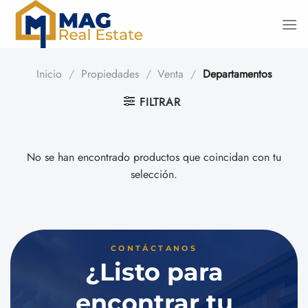
Saltar
al
contenido
Inicio
/
Propiedades
/
Venta
/
Departamentos
FILTRAR
No se han encontrado productos que coincidan con tu
selección.
CONTÁCTANOS
¿Listo para
encontrar tu